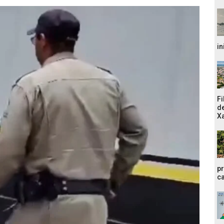
in
Fi
de
Xa
pr
ca