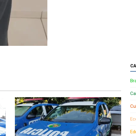
CA
Bra
Ca
Cu
Ec
Ed