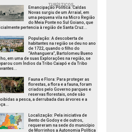
TURÍSTICOS
Emancipação Política: Caldas
Novas surgiu de um Arraial, em
uma pequena vila na Micro Região
do Meia Ponte no Sul Goiano, que
icialmente pertencia à região de Santa Cruz...
População: A descoberta de
habitantes na região se deu no ano
de 1722, quando o filho do
“Anhanguera”, Bartolomeu Bueno
lho, em uma de suas Explorações na região, se
parou com Índios da Tribo Caiapó e da Tribo
vantes...
Fauna e Flora: Para proteger as
florestas, a flora e a fauna, foram
criados pelo Governo parques e
reservas florestais, onde são
oibidas a pesca, a derrubada das árvores e a
ça...
Localização: Pela iniciativa de
Bento de Godoy e de outros,
requereram na sede do município
de Morrinhos a Autonomia Política