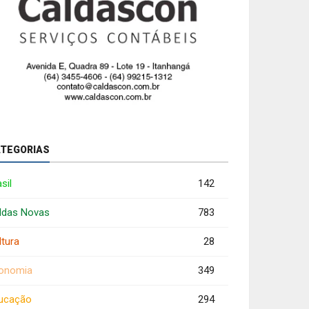
TEGORIAS
sil
142
ldas Novas
783
ltura
28
onomia
349
ucação
294