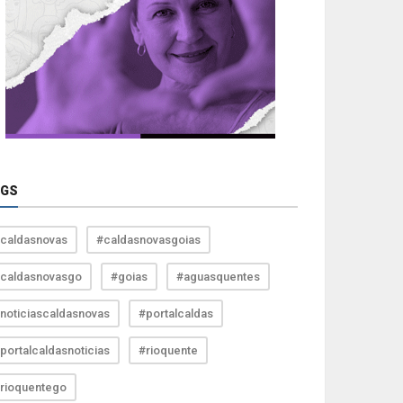
AGS
caldasnovas
#caldasnovasgoias
caldasnovasgo
#goias
#aguasquentes
noticiascaldasnovas
#portalcaldas
portalcaldasnoticias
#rioquente
rioquentego