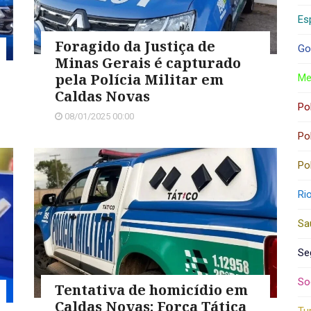
Es
Foragido da Justiça de
Go
Minas Gerais é capturado
pela Polícia Militar em
Me
Caldas Novas
Pol
08/01/2025 00:00
Pol
Pol
Ri
Sa
Se
So
Tentativa de homicídio em
Caldas Novas: Força Tática
Tu