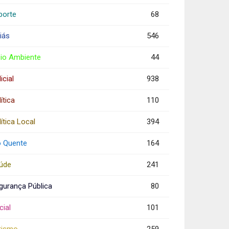
porte
68
iás
546
io Ambiente
44
icial
938
ítica
110
ítica Local
394
o Quente
164
úde
241
gurança Pública
80
cial
101
rismo