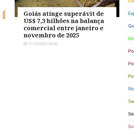
Ed
Goiás atinge superávit de
Es
US$ 7,3 bilhões na balança
Go
comercial entre janeiro e
novembro de 2025
Me
17/12/2025 00:00
Pol
Pol
Pol
Ri
Sa
Se
So