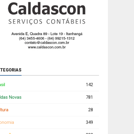
TEGORIAS
sil
142
ldas Novas
781
ltura
28
onomia
349