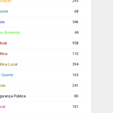
ucação
293
porte
68
iás
546
io Ambiente
44
icial
938
ítica
110
ítica Local
394
o Quente
163
úde
241
gurança Pública
80
cial
101