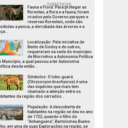
TURÍSTICOS
Fauna e Flora: Para proteger as
florestas, a flora e a fauna, foram
criados pelo Governo parques e
reservas florestais, onde são
oibidas a pesca, a derrubada das árvores e a
ça...
Localização: Pela iniciativa de
Bento de Godoy e de outros,
requereram na sede do município
de Morrinhos a Autonomia Política
 Município, a qual passou a ter Autonomia
lítica desde então...
Símbolos: O lobo-guará
(Chrysocyon brachyurus) é uma
das espécies que mais tem
chamado a atenção entre os
bitantes da região dos cerrados...
População: A descoberta de
habitantes na região se deu no ano
de 1722, quando o filho do
“Anhanguera”, Bartolomeu Bueno
lho, em uma de suas Explorações na região, se