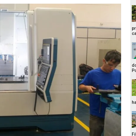
pr
ca
do
Po
ha
Fi