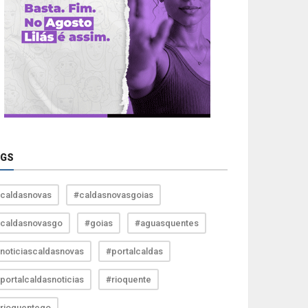
AGS
caldasnovas
#caldasnovasgoias
caldasnovasgo
#goias
#aguasquentes
noticiascaldasnovas
#portalcaldas
portalcaldasnoticias
#rioquente
rioquentego