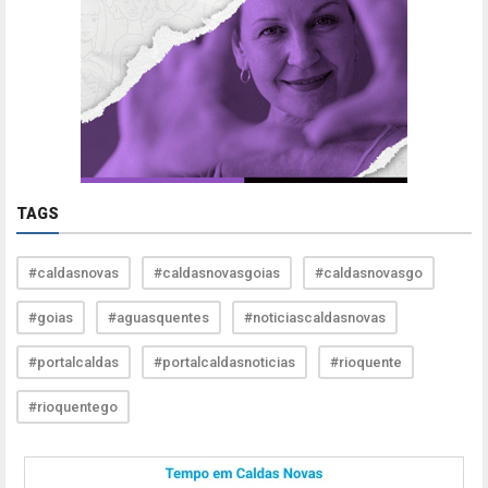
TAGS
#caldasnovas
#caldasnovasgoias
#caldasnovasgo
#goias
#aguasquentes
#noticiascaldasnovas
#portalcaldas
#portalcaldasnoticias
#rioquente
#rioquentego